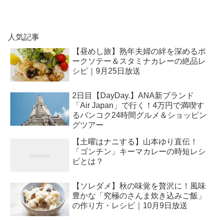
人気記事
【昼めし旅】熟年夫婦の絆を深めるポ
ークソテー＆スタミナカレーの絶品レ
シピ｜9月25日放送
2日目【DayDay.】ANA新ブランド
「Air Japan」で行く！4万円で満喫す
るバンコク24時間グルメ＆ショッピン
グツアー
【土曜はナニする】山本ゆり直伝！
「ゴンチン」キーマカレーの時短レシ
ピとは？
【ソレダメ】秋の味覚を贅沢に！風味
豊かな「究極のさんま炊き込みご飯」
の作り方・レシピ｜10月9日放送