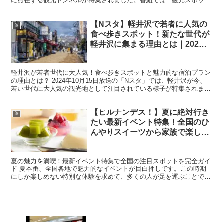
に点在する観光トンネルが特集されました。番組では、観光スポット
としての新しいトンネルの楽しみ方を提案し、その背景...
【Nスタ】軽井沢で若者に人気の
旅
食べ歩きスポット！新たな世代が
軽井沢に集まる理由とは｜2024
年10月15日放送
軽井沢が若者世代に大人気！食べ歩きスポットと魅力的な宿泊プラン
の理由とは？ 2024年10月15日放送の「Nスタ」では、軽井沢が今、
若い世代に大人気の観光地として注目されている様子が特集されまし
た。軽井沢といえば、かつては別荘地やセレブ層向...
【ヒルナンデス！】夏に絶対行き
旅
たい最新イベント特集！全国のひ
んやりスイーツから家族で楽しむ
動物園ナイトツアーまで
夏の魅力を満喫！最新イベント特集で全国の注目スポットを完全ガイ
ド 夏本番、全国各地で魅力的なイベントが目白押しです。この時期
にしか楽しめない特別な体験を求めて、多くの人が足を運ぶことでし
ょう。ヒルナンデス！が厳選した最新イベント特集では、ひ...