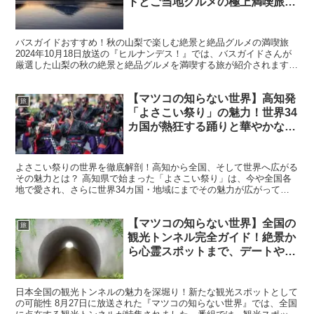
トとご当地グルメの極上満喫旅｜
2024年10月18日放送
バスガイドおすすめ！秋の山梨で楽しむ絶景と絶品グルメの満喫旅
2024年10月18日放送の『ヒルナンデス！』では、バスガイドさんが
厳選した山梨の秋の絶景と絶品グルメを満喫する旅が紹介されます。
山梨県は、紅葉シーズンには一層美しく彩られ、富士...
【マツコの知らない世界】高知発
旅
「よさこい祭り」の魅力！世界34
カ国が熱狂する踊りと華やかな衣
装、その驚異的な経済効果とは？
よさこい祭りの世界を徹底解剖！高知から全国、そして世界へ広がる
その魅力とは？ 高知県で始まった「よさこい祭り」は、今や全国各
地で愛され、さらに世界34カ国・地域にまでその魅力が広がってい
ます。今回の『マツコの知らない世界』では、よさこい祭り...
【マツコの知らない世界】全国の
旅
観光トンネル完全ガイド！絶景か
ら心霊スポットまで、デートや家
族旅行に最適な新時代の楽しみ方
日本全国の観光トンネルの魅力を深堀り！新たな観光スポットとして
の可能性 8月27日に放送された『マツコの知らない世界』では、全国