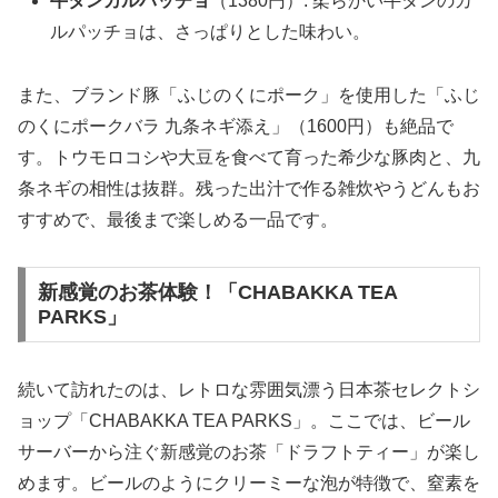
牛タンカルパッチョ
（1380円）: 柔らかい牛タンのカ
ルパッチョは、さっぱりとした味わい。
また、ブランド豚「ふじのくにポーク」を使用した「ふじ
のくにポークバラ 九条ネギ添え」（1600円）も絶品で
す。トウモロコシや大豆を食べて育った希少な豚肉と、九
条ネギの相性は抜群。残った出汁で作る雑炊やうどんもお
すすめで、最後まで楽しめる一品です。
新感覚のお茶体験！「CHABAKKA TEA
PARKS」
続いて訪れたのは、レトロな雰囲気漂う日本茶セレクトシ
ョップ「CHABAKKA TEA PARKS」。ここでは、ビール
サーバーから注ぐ新感覚のお茶「ドラフトティー」が楽し
めます。ビールのようにクリーミーな泡が特徴で、窒素を